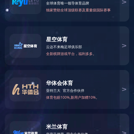
分支组网及移动办公
智能化组网解决方案
新闻资讯

新闻资讯
进一步了解

公司新闻
行业新闻
工程案例

工程案例
进一步了解
