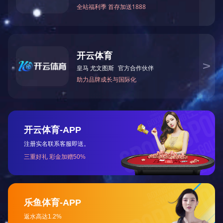
020-87566596
工程案例
您现在的位置：
首页
/
关于BOSS
/
工程案例
/
国内案例
工程案例
全部分类

