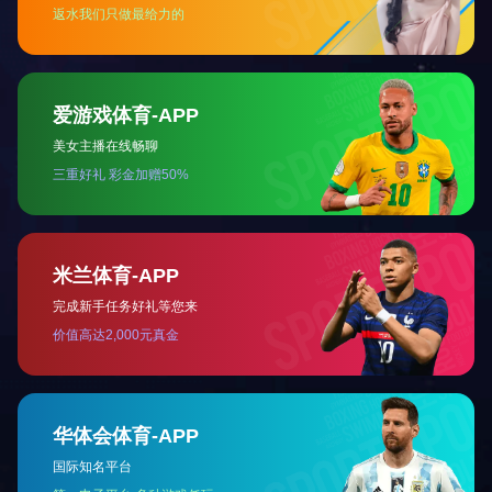
弱电系统建设及智能化系统
首页
解决方案
弱电系统建设及智能化系统
信息安全整体解决方案
安全云解
决方案
竞猜网-竞猜网APP官方下载 网络建设方案
智能化机房
建设及动环监测
分支组网及移动办公
智能化组网解决方案
新闻资讯
公司新闻
行业新闻
工程案例
国内案例
国外案例
关于我们
公司简介
企业文化
荣誉资质
发展历程
合作品牌
竞猜网-竞猜网APP官方下载
竞猜网-竞猜网APP官方下载
服务热线：
020-87566596