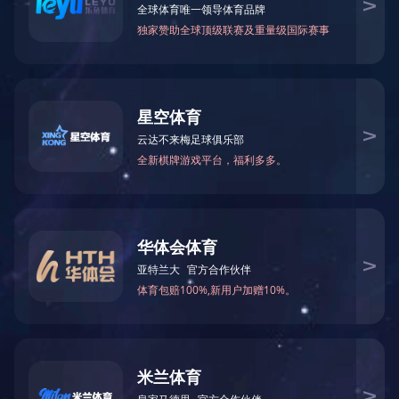
分支组网及移动办公
智能化组网解决方案
新闻资讯

新闻资讯
进一步了解

公司新闻
行业新闻
工程案例

工程案例
进一步了解
